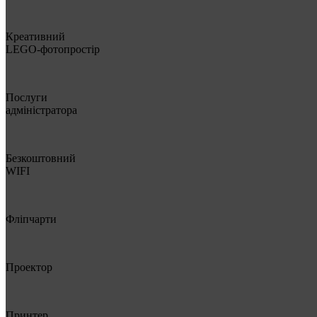
Креативний
LEGO-фотопростір
Послуги
адміністратора
Безкоштовний
WIFI
Фліпчарти
Проектор
Принтер