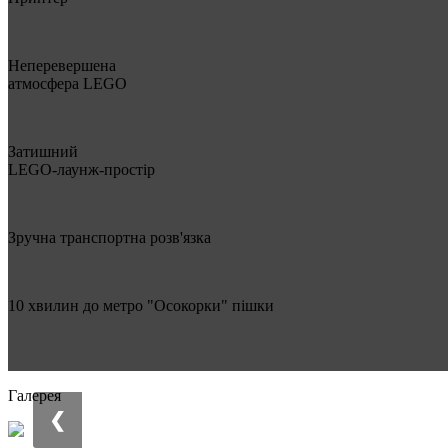
Неперевершена
атмосфера LEGO
Затишний
LEGO-лаунж-простір
Зручна транспортна розв'язка
10 хвилин до метро "Осокорки" пішки
Галерея
❮